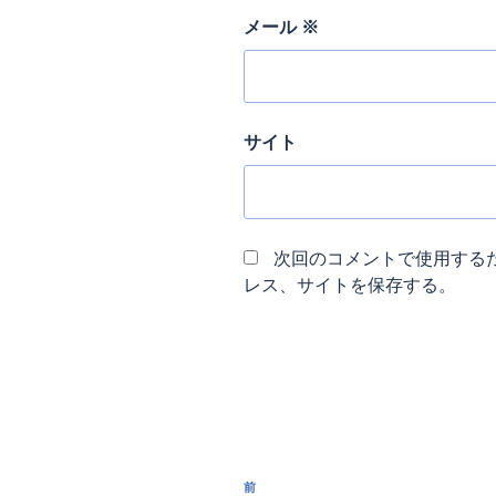
メール
※
サイト
次回のコメントで使用する
レス、サイトを保存する。
投
前
前