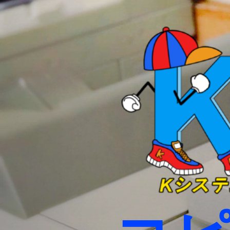
コ
ン
テ
ン
ツ
へ
ス
キ
ッ
プ