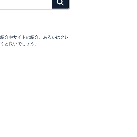
検
索
て
己紹介やサイトの紹介、あるいはクレ
書くと良いでしょう。