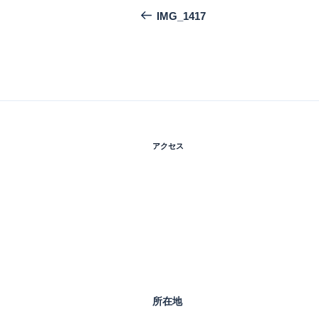
稿
の
IMG_1417
投
ナ
稿
ビ
ゲ
ー
シ
アクセス
ョ
ン
所在地