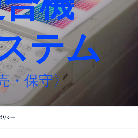
複合機
ステム
売・保守〉
ポリシー