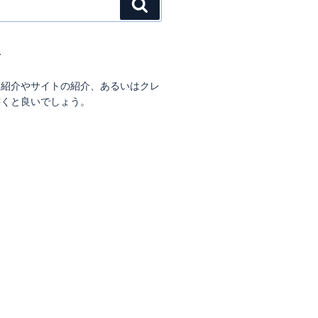
検
索
て
己紹介やサイトの紹介、あるいはクレ
書くと良いでしょう。