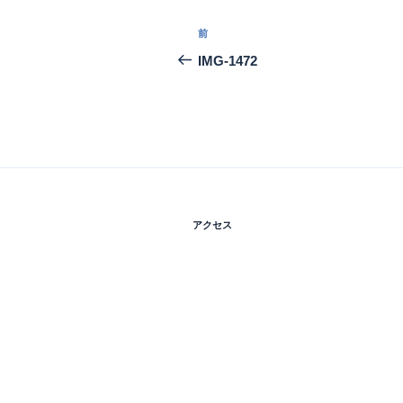
投
前
前
稿
の
IMG-1472
投
ナ
稿
ビ
ゲ
ー
シ
アクセス
ョ
ン