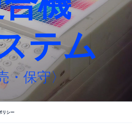
複合機
ステム
売・保守〉
ポリシー