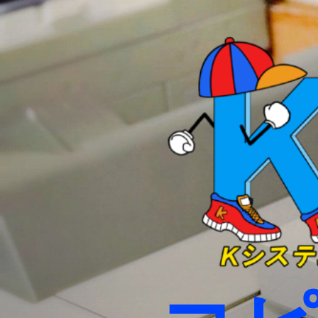
コ
ン
テ
ン
ツ
へ
ス
キ
ッ
プ